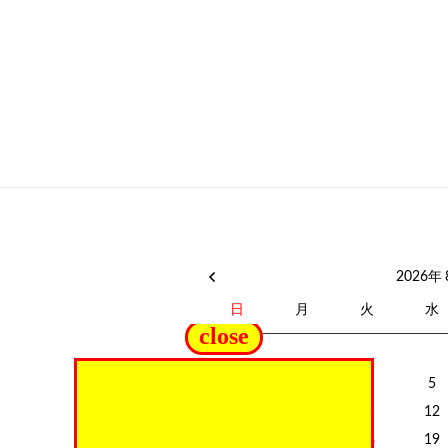
ce
w
有
b
itt
o
er
o
k
2026年
日
月
火
水
close
2
3
4
5
9
10
11
12
16
17
18
19