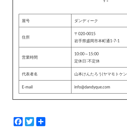
屋号
ダンディーク
〒020-0015
住所
岩手県盛岡市本町通1-7-1
10:00～15:00
営業時間
定休日：不定休
代表者名
山本けんたろう(ヤマモトケン
E-mail
info@dandyque.com
Fa
T
共