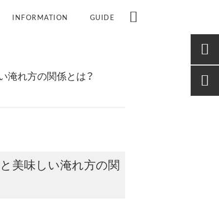

INFORMATION
GUIDE

い淹れ方の関係とは？

いと美味しい淹れ方の関