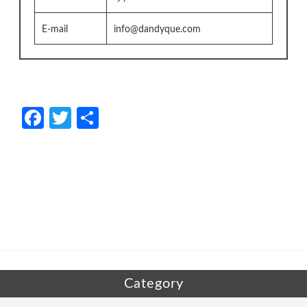
E-mail
info@dandyque.com
Fa
T
共
ce
w
有
b
itt
o
er
o
k
Category